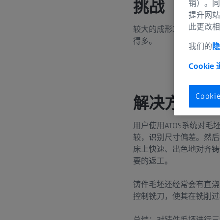
挑战
销）。同
提升网站
此更改相
较大的成形工具由铸件毛
得多。
我们的
隐
Cookie
Cook
解决方案
用户使用ATOS系统对
较，识别尺寸偏差。然后
床上快速、出色地对齐铸
要的返工。
铸件毛坯还经常会有直浇
控制铣刀，使其在铣削过
总结：对铸件毛坯进行三