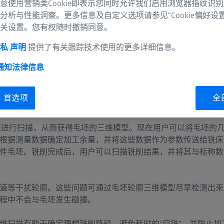
意使用营销类Cookie即表示您同时允许我们启用浏览器指纹识
分析与性能洞察。更多信息及自定义选项请参见“Cookie偏好设
关设置。您有权随时撤销同意。
坯制造而成。如果要铣削的铸件毛坯已经数字化处理，则数控生
私 声明
提供了有关跟踪技术使用的更多详细信息。
 通知
法律信息
ie 首选项
全
毛坯进行扫描，从而获得毛坯的三维模型。现在用户可以将毛坯的几
根据测量数据确定加工余量，并将这些数据作为参数传送给铣床
件毛坯。铣削完成后，用户可以扫描铣削结果，并将其与标称数
道等干扰轮廓。这些问题可通过毛坯轮廓三维模型尽早检测出来
程中不会与毛坯发生碰撞。
维扫描有助于确定理想铣削路径，避免耗时的“空铣”，并防止加