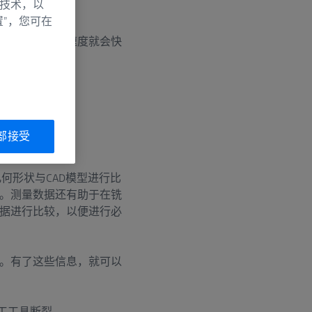
别技术，以
置”，您可在
产此种工具的速度就会快
部接受
何形状与CAD模型进行比
。测量数据还有助于在铣
据进行比较，以便进行必
。有了这些信息，就可以
工工具断裂。