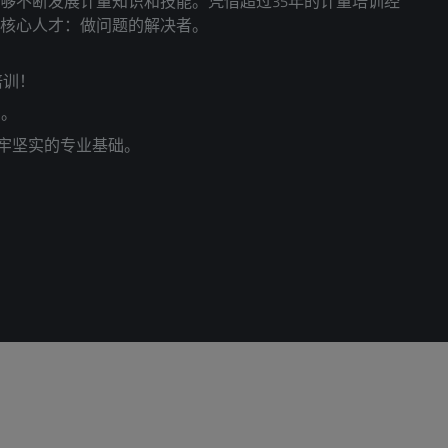
够不断发展计量知识和技能。凭借超过35年的计量培训经
的核心人才：做问题的解决者。
件培训！
系。
牢坚实的专业基础。