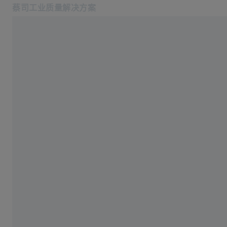
蔡司工业质量解决方案
在新标签页中打开
系统
行业
Home
软件
产品中心
全系列蔡司测量系统
服务
关于我们
登录/注册
登录/注册
登录/注册
选择类别
联系我们
三坐标测量机
联系我们: +862120825655
相关蔡司网站
三坐标测量机
#HandsOnMetrology