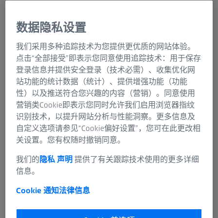
生产中每天都要用到各种各样的部件。其对性能和质量的
要求不断提高。这也对工业测量的质量标准产生了影响。
数据隐私设置
三坐标测量机（简称CMM）是在任何测量环境中准确测
量工件的理想工具。借助蔡司三坐标测量机，您能够以高
我们采用多种追踪技术为您提供更优质的网站体验。
精度应对日常测量的挑战，蔡司在工业测量领域多年的专
点击“全部接受”即表示您同意使用追踪技术：用于保存
业知识和能力值得您信赖。在蔡司广泛的产品组合中找到
登录信息并提供安全登录（技术必需）、收集优化网
适合您应用的三坐标测量机。
站功能的统计数据（统计）、提供增强功能（功能
性）以及推送符合您兴趣的内容（营销）。同意使用
了解产品组合
营销类Cookie即表示您同时允许我们启用浏览器指纹
识别技术，以提升网站分析与性能洞察。更多信息及
自定义选项请参见“Cookie偏好设置”，您可在此更改相
关设置。您有权随时撤销同意。
我们的
隐私 声明
提供了有关跟踪技术使用的更多详细
信息。
Cookie 通知
法律信息