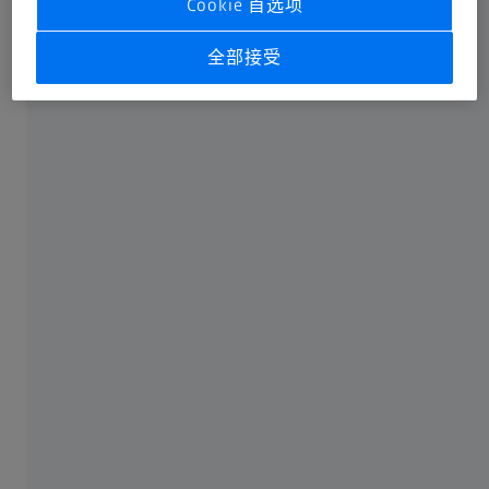
Cookie 首选项
全部接受
桥式三坐标测量机
高效准确的测量
了解更多