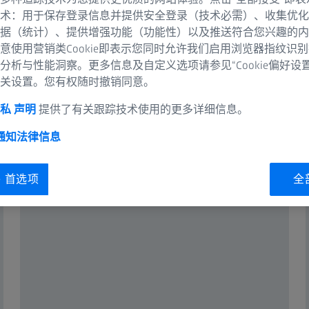
术：用于保存登录信息并提供安全登录（技术必需）、收集优化
据（统计）、提供增强功能（功能性）以及推送符合您兴趣的内
意使用营销类Cookie即表示您同时允许我们启用浏览器指纹识
分析与性能洞察。更多信息及自定义选项请参见“Cookie偏好设
关设置。您有权随时撤销同意。
自动化质量保证
私 声明
提供了有关跟踪技术使用的更多详细信息。
生产环境的经济成功起着核心作用，可确保及早发现错误源，并
 通知
法律信息
，可根据您的需求量身定制，在小型到大型部件的生产和制造
制。
ie 首选项
全