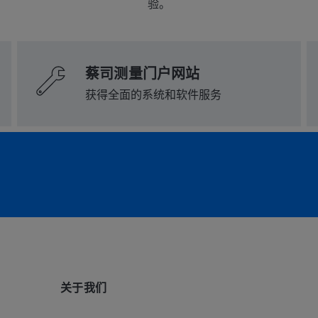
验。
ZEISS ScanBox Brochure EN
ZEISS ABIS III Digital Brochure
ZEISS ScanCobot Brochure EN
EN
9 MB
3 MB
660 KB
下载
下载
蔡司测量门户网站
下载
获得全面的系统和软件服务
关于我们