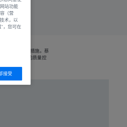
网站功能
容（营
别技术，以
置”，您可在
实施必要的纠正措施。蔡
过程中实现高效的质量控
部接受