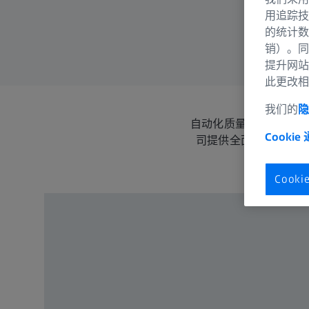
用追踪技
的统计数
销）。同
提升网站
此更改相
我们的
隐
自动化质量保证过程对
Cookie
司提供全面的产品组合
Cook