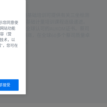
国际多层次计量基础培训可提供有关三坐标测
的全面知识。基础计量培训课程逐级递进。
示您同意使
后，将获得全球认可的AUKOM证书。蔡司
网站功能
容（营
合作伙伴和提供商，在全球60多个蔡司质量卓
别技术，以
训或课堂培训。
置”，您可在
部接受