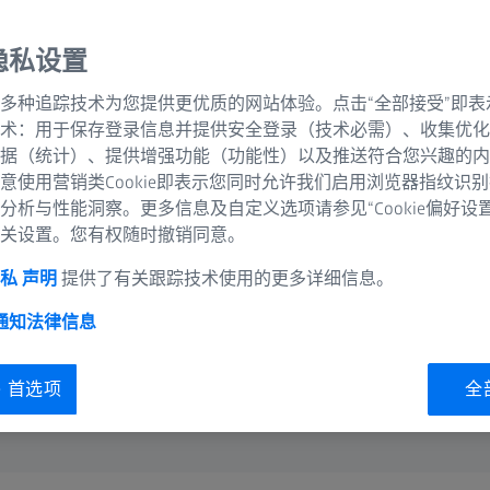
隐私设置
AUKOM生产测量技术
量机以及测量结果评估
多种追踪技术为您提供更优质的网站体验。点击“全部接受”即表
学员在成功通过最终考试
术：用于保存登录信息并提供安全登录（技术必需）、收集优化
据（统计）、提供增强功能（功能性）以及推送符合您兴趣的内
是AUKOM培训的认证
意使用营销类Cookie即表示您同时允许我们启用浏览器指纹识
越中心提供在线实时培
分析与性能洞察。更多信息及自定义选项请参见“Cookie偏好设
关设置。您有权随时撤销同意。
即刻预订培训
私 声明
提供了有关跟踪技术使用的更多详细信息。
 通知
法律信息
ie 首选项
全