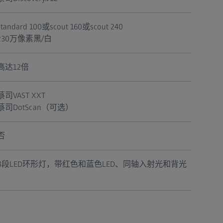
standard 100或scout 160或scout 240
230万像素黑/白
高达12倍
蔡司VAST XXT
蔡司DotScan（可选）
否
8段LED环形灯，带红色和蓝色LED、同轴入射光和背光