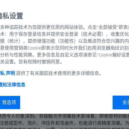
隐私设置
多种追踪技术为您提供更优质的网站体验。点击“全部接受”即表
术：用于保存登录信息并提供安全登录（技术必需）、收集优化
据（统计）、提供增强功能（功能性）以及推送符合您兴趣的内
意使用营销类Cookie即表示您同时允许我们启用浏览器指纹识
分析与性能洞察。更多信息及自定义选项请参见“Cookie偏好设
关设置。您有权随时撤销同意。
私 声明
提供了有关跟踪技术使用的更多详细信息。
 通知
法律信息
带接触式选件的非接触测量
ie 首选项
全
光学三坐标测量机（VMM）以其高分辨率相机系统、可变照明
果而令人印象深刻。非接触光学测量技术意味着，即使是特别敏
注塑成型件、箔片、冲压件和弯曲件，也能进行高精度测量。