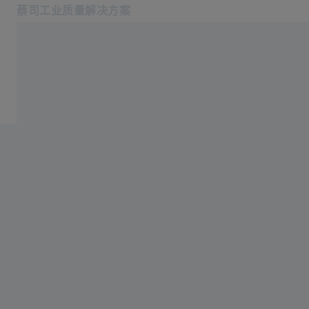
蔡司工业质量解决方案
在新标签页中打开
行业
服务
软件
产品中心
服务
关于我们
登录/注册
登录/注册
登录/注册
联系我们
联系我们: +862120825655
相关蔡司网站
#HandsOnMetrology