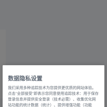
蔡司集团
蔡司附件
充分挖掘计量潜力
蔡司附件完全符合您的计量要求。无论是旋转
连接元件、夹紧装置，还是安全存放测针的柜
子，有了我们的附件，您就能充分挖掘计量潜
数据隐私设置
力。
我们采用多种追踪技术为您提供更优质的网站体验。
点击“全部接受”即表示您同意使用追踪技术：用于保存
登录信息并提供安全登录（技术必需）、收集优化网
站功能的统计数据（统计）、提供增强功能（功能