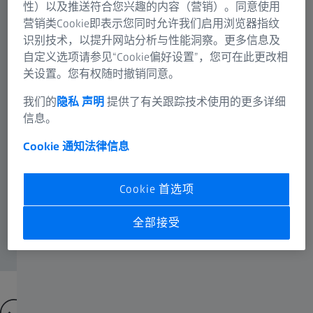
性）以及推送符合您兴趣的内容（营销）。同意使用
营销类Cookie即表示您同时允许我们启用浏览器指纹
识别技术，以提升网站分析与性能洞察。更多信息及
自定义选项请参见“Cookie偏好设置”，您可在此更改相
关设置。您有权随时撤销同意。
我们的
隐私 声明
提供了有关跟踪技术使用的更多详细
信息。
Cookie 通知
法律信息
Cookie 首选项
全部接受