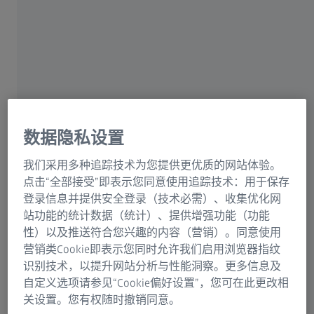
相应的测量任务。是否需要用测量探针捕捉所有相关测量
点的接触式三维测量系统？还是采用光学三维测量系统，
以非接触方式对整个表面进行数字化？本文解释了这两种
方法的基本功能，并探讨了它们的优势、区别以及在汽车
行业的应用领域。
接触式测量技术：通过探针碰触对物体表面
数据隐私设置
进行点式采集
我们采用多种追踪技术为您提供更优质的网站体验。
在工件尺寸检测领域，坐标测量机（CMM）是传统测量
点击“全部接受”即表示您同意使用追踪技术：用于保存
技术中广为人知的系统。坐标测量机使用接触式或扫描式
登录信息并提供安全登录（技术必需）、收集优化网
测量系统。测量时，将探针置于所需的测量点上。还可以
站功能的统计数据（统计）、提供增强功能（功能
使用可控旋转台来旋转零部件。连接的测量软件可根据捕
性）以及推送符合您兴趣的内容（营销）。同意使用
捉到的单个点计算出几何要素，并根据这些要素得出需要
营销类Cookie即表示您同时允许我们启用浏览器指纹
检测的物体特征的实际值。
识别技术，以提升网站分析与性能洞察。更多信息及
自定义选项请参见“Cookie偏好设置”，您可在此更改相
关设置。您有权随时撤销同意。