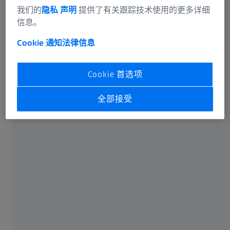
接触式测量技术是高精度零部件的理想之选
我们的
隐私 声明
提供了有关跟踪技术使用的更多详细
信息。
Cookie 通知
法律信息
Cookie 首选项
全部接受
接触式测量技术以其极高的绝对精度令人信服，因此仍然
是测量高精度零部件的理想之选。固定式坐标测量机的测
量点精度可达千分之一毫米。目前，光学三维测量技术尚
无法达到如此高的精度。