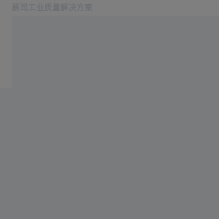
蔡司工业质量解决方案
在新标签页中打开
行业
Home
软件
产品中心
服务
关于我们
登录/注册
登录/注册
登录/注册
联系我们
联系我们: +862120825655
相关蔡司网站
#HandsOnMetrology