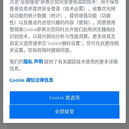
迈向更智能、环保的照明
点击“全部接受”即表示您同意使用追踪技术：用于保存
登录信息并提供安全登录（技术必需）、收集优化网
LED照明
站功能的统计数据（统计）、提供增强功能（功能
性）以及推送符合您兴趣的内容（营销）。同意使用
在全球替换白炽灯、荧光灯以及卤素灯泡的能源政策推动
营销类Cookie即表示您同时允许我们启用浏览器指纹
下，LED照明市场实现了快速增长。LED或OLED阵列和组
识别技术，以提升网站分析与性能洞察。更多信息及
件应用于智能照明和汽车领域。在生产过程中有必要对晶
自定义选项请参见“Cookie偏好设置”，您可在此更改相
圆级和成品LED进行色度和光度测试，以保证统一的颜色
关设置。您有权随时撤销同意。
特性。
我们的
隐私 声明
提供了有关跟踪技术使用的更多详细
我们的产品解决方案
信息。
Cookie 通知
法律信息
可靠的色彩管理
显示屏、投影仪和印刷
Cookie 首选项
在我们的日常生活中，各式各样的显示屏无处不在，无论
全部接受
是在手机、平板电脑、计算机、电视墙、电视机，还是在
汽车、智能家居或数字标牌中，都能找到它们的踪影。
LCD、LED、OLED或Mini-LED和Micro-LED是当今应用于