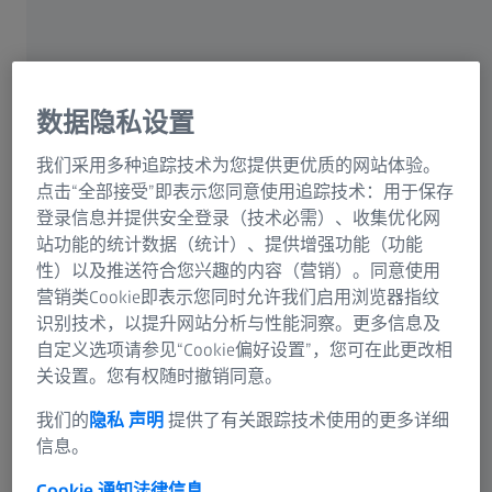
保护水资源的质量
水质
数据隐私设置
水是一种宝贵的资源，因此需要对水中的特定化合物和化
我们采用多种追踪技术为您提供更优质的网站体验。
学污染物进行监测。其中包括工业废水的氮含量或有机负
点击“全部接受”即表示您同意使用追踪技术：用于保存
荷、饮用水质量或沿海/海水中的化合物浓度。
登录信息并提供安全登录（技术必需）、收集优化网
我们的产品解决方案
站功能的统计数据（统计）、提供增强功能（功能
性）以及推送符合您兴趣的内容（营销）。同意使用
营销类Cookie即表示您同时允许我们启用浏览器指纹
大气监测
识别技术，以提升网站分析与性能洞察。更多信息及
空气质量
自定义选项请参见“Cookie偏好设置”，您可在此更改相
关设置。您有权随时撤销同意。
尽管可再生能源日益得到重视，但由于化石燃料和生物质
我们的
隐私 声明
提供了有关跟踪技术使用的更多详细
的燃烧以及工业过程仍然普遍存在，因此大气污染水平仍
信息。
在快速升高。差分吸收光谱法（DOAS）可露天监测污染
物，例如臭氧（O
）、二氧化氮（NO
）和二氧化硫
3
2
Cookie 通知
法律信息