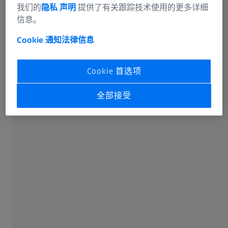
我们的
隐私 声明
提供了有关跟踪技术使用的更多详细
信息。
Cookie 通知
法律信息
我们的解决方案
针对零食和马铃薯制品
Cookie 首选项
全部接受
eme
Corona® process