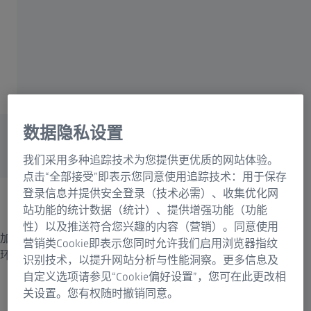
减少对环境的影响
零食和马铃薯制品
满足要求，保持标准
数据隐私设置
零食和马铃薯加工业面临的挑战
我们采用多种追踪技术为您提供更优质的网站体验。
点击“全部接受”即表示您同意使用追踪技术：用于保存
登录信息并提供安全登录（技术必需）、收集优化网
减少损失
保持
站功能的统计数据（统计）、提供增强功能（功能
性）以及推送符合您兴趣的内容（营销）。同意使用
加工出
脂肪、水分、淀粉和调味料水平的变化可能导
在高产
营销类Cookie即表示您同时允许我们启用浏览器指纹
环保标
致产品批量验收失败。要想充分利用原料并快
续的实
识别技术，以提升网站分析与性能洞察。更多信息及
速作出反应来保证高质量的生产，可靠的成分
时作出
自定义选项请参见“Cookie偏好设置”，您可在此更改相
测量、分析和管理必不可少。
中断过
关设置。您有权随时撤销同意。