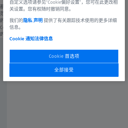
自定义选项请参见“Cookie偏好设置”，您可在此更改相
®
蔡司Corona
process等宽波段光谱仪可在380至1650 nm的波长
关设置。您有权随时撤销同意。
范围内捕获所有关键的质量信息。这意味着您可以同时测量真实
我们的
隐私 声明
提供了有关跟踪技术使用的更多详细
的颜色值和成分，而无需使用额外的滤光片或更换设备。
®
信息。
Corona
process可为您提供可靠、可重现的结果，从而优化您
的生产，减少浪费并增加利润。
Cookie 通知
法律信息
Cookie 首选项
全部接受