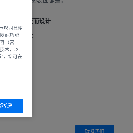
AD数据之间的表面偏差。
件的质量保证而设计
示您同意使
量，提高通量
网站功能
容（营
性高
别技术，以
置”，您可在
部接受
联系我们