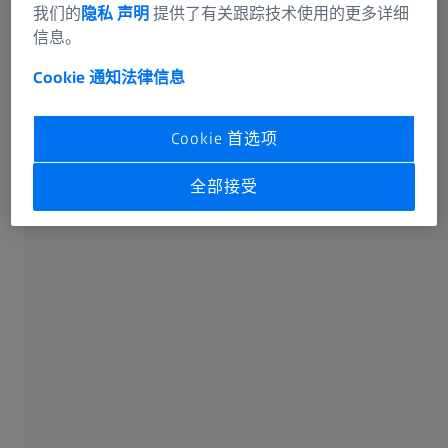
我们的
隐私 声明
提供了有关跟踪技术使用的更多详细
计划检测工作。CAD数据集已定义了整个后续流程中可能
信息。
用到的所有测量参数。这是实现工业4.0的前提条件。
Cookie 通知
法律信息
优势
Cookie 首选项
全部接受
标准化的测量计划
在所有后续工艺步骤的早期阶段
即时检测结果