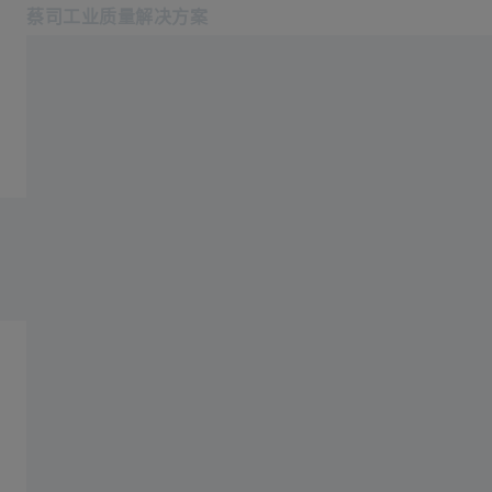
蔡司工业质量解决方案
在新标签页中打开
行业
金属成型
软件
在CAD模型上进行测量计
产品中心
服务
划，提高检测效率
关于我们
登录/注册
登录/注册
登录/注册
联系我们
挑战
联系我们: +862120825655
相关蔡司网站
测量工程师通常会在试制第一个部件时实施测量计划。为
此，工程师需要测量部件的检测特征，如距离、角度或形
#HandsOnMetrology
位公差。然后，这些检测特征通常会从二维设计图转移到