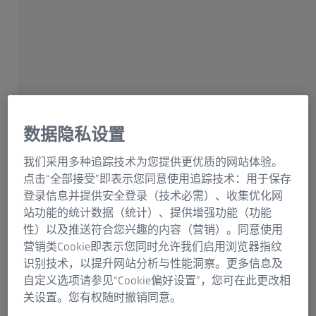
蔡司集团
测量计划中。该测量计划是检测的基础。根据采集的检测
特征数量，这一过程可能会耗费大量时间，而且由于是人
工操作，很容易出错。
解决方案
数据隐私设置
使用ZEISS 软件可以避免这种情况。利用ATOS，可以在设
计阶段就制定检测计划。设计人员直接提供带有必要检测
我们采用多种追踪技术为您提供更优质的网站体验。
功能的CAD模型数据。此外，还可以使用标准化测量计划
点击“全部接受”即表示您同意使用追踪技术：用于保存
或产品制造信息检测功能，直接在CAD数据集上规划三维
登录信息并提供安全登录（技术必需）、收集优化网
测量。因此，二维设计图纸在测量计划中变得多余。
站功能的统计数据（统计）、提供增强功能（功能
性）以及推送符合您兴趣的内容（营销）。同意使用
用户将包括检测特征在内的CAD数据集导入ZEISS软件。
营销类Cookie即表示您同时允许我们启用浏览器指纹
当试制出第一个部件时，技术人员只需按下按钮，就能扫
识别技术，以提升网站分析与性能洞察。更多信息及
描部件并立即进行检测。
自定义选项请参见“Cookie偏好设置”，您可在此更改相
关设置。您有权随时撤销同意。
总结：通过这种方式，早在第一个部件生产之前，就可以