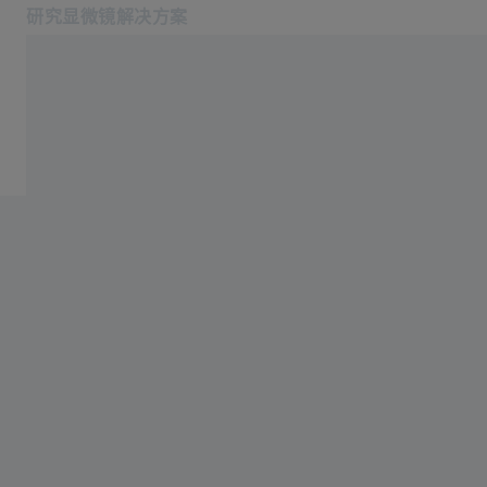
研究显微镜解决方案
在新标签页中打开
应用
用于生命科学研究的体电镜技术
产品
蔡司空中教室
服务与技术支持
关于我们
服务热线: 4006-800-720
相关蔡司网站
医疗技术
工业质量解决方案
蔡司集团