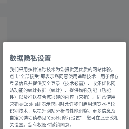
体电镜技术
配备聚焦离子束扫描电子显微镜(FIB-SEM)的
Array Tomography（序列切片成像）
体电镜
冷冻聚焦离子束扫描电镜
数据隐私设置
使用聚焦离子束扫描电子显微镜时，首先用扫描电子显微
镜对树脂包埋的样品进行成像，再用聚焦离子束切除3-10
我们采用多种追踪技术为您提供更优质的网站体验。
nm的厚度，而后再依次重新成像。可以使用扫描电子显
FIB-SEM
点击“全部接受”即表示您同意使用追踪技术：用于保存
微镜的XY轴分辨率来校准Z轴方向上的极小步幅，以实现
登录信息并提供安全登录（技术必需）、收集优化网
各向同性三维成像，这使得聚焦离子束扫描电子显微镜成
站功能的统计数据（统计）、提供增强功能（功能
为超微结构精准三维测量的理想选择，适用于测量亚细胞
多光束Array Tomography
性）以及推送符合您兴趣的内容（营销）。同意使用
结构或神经元连接等应用。
营销类Cookie即表示您同时允许我们启用浏览器指纹
识别技术，以提升网站分析与性能洞察。更多信息及
体表面扫描电子显微镜
自定义选项请参见“Cookie偏好设置”，您可在此更改相
典型工作流程示意图
关设置。您有权随时撤销同意。