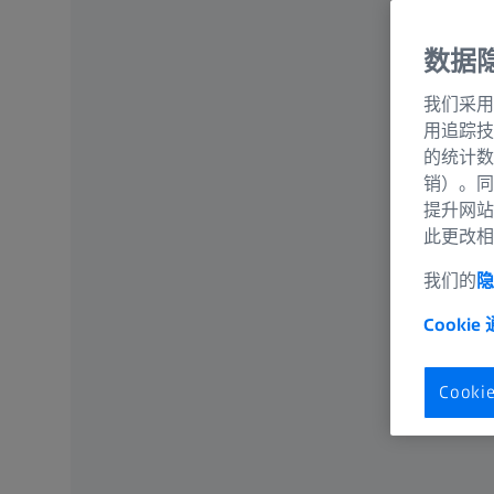
数据
我们采用
用追踪技
的统计数
销）。同
提升网站
此更改相
我们的
隐
Cookie
Cook