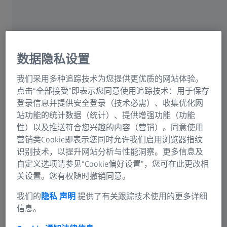
为了保证质量，本特勒采用了蔡司光学三维测
量技术。在其位于德国帕德博恩的总部，率先
使用ZEISS ScanBox光学测量机对部件进行数字
化处理，然后使用ZEISS INSPECT软件进行分
数据隐私设置
析。多厂监测计划包括在其他地点安装ZEISS
ScanBox系统，集中制定测量计划并推广至各工
我们采用多种追踪技术为您提供更优质的网站体验。
厂。ZEISS PiWeb reporting软件能够实时分析
点击“全部接受”即表示您同意使用追踪技术：用于保存
全球测量数据。
登录信息并提供安全登录（技术必需）、收集优化网
站功能的统计数据（统计）、提供增强功能（功能
性）以及推送符合您兴趣的内容（营销）。同意使用
营销类Cookie即表示您同时允许我们启用浏览器指纹
识别技术，以提升网站分析与性能洞察。更多信息及
自定义选项请参见“Cookie偏好设置”，您可在此更改相
关设置。您有权随时撤销同意。
我们的
隐私 声明
提供了有关跟踪技术使用的更多详细
信息。