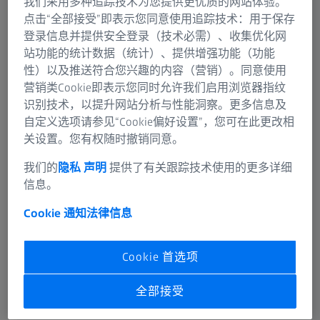
我们采用多种追踪技术为您提供更优质的网站体验。
点击“全部接受”即表示您同意使用追踪技术：用于保存
数据洪流仍在上涨
登录信息并提供安全登录（技术必需）、收集优化网
站功能的统计数据（统计）、提供增强功能（功能
持续的数字化趋势使得数据超载愈演愈烈：为
性）以及推送符合您兴趣的内容（营销）。同意使用
了节省时间、降低成本和减少二氧化碳排放，
营销类Cookie即表示您同时允许我们启用浏览器指纹
制造商正在越来越多地将质量保证环节虚拟
识别技术，以提升网站分析与性能洞察。更多信息及
化。例如，他们使用数字孪生来模拟安装过
自定义选项请参见“Cookie偏好设置”，您可在此更改相
程，替代像主夹具这样昂贵的物理检测方法。
关设置。您有权随时撤销同意。
但这些数据都储存在哪里呢？能否合并？每份
报告都长达50-100页，如何才能快速找到答
我们的
隐私 声明
提供了有关跟踪技术使用的更多详细
案？
信息。
解决方案：实施全球数据池
Cookie 通知
法律信息
为了在整个生产过程中跟踪产品和相关测量数
Cookie 首选项
据，企业需要一个在全球各地收集相关质量数
据的整体系统，通过预编程评估，第一时间发
全部接受
现当前的痛点。这就需要一个复杂的数据概
念。听起来似乎很费力，但只要有合适的软件