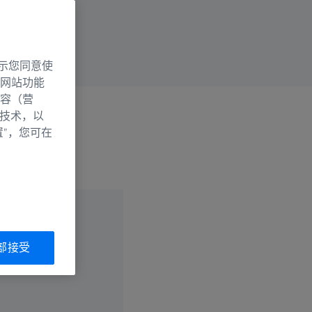
示您同意使
网站功能
容（营
别技术，以
置”，您可在
活性
部接受