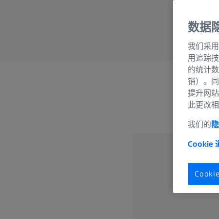
数据
我们采用
用追踪技
的统计数
销）。同
提升网站
通
此更改相
我们的
隐
Cookie
Cook