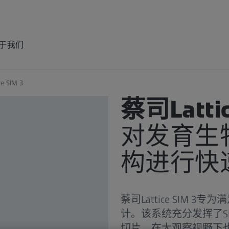
于我们
ce SIM 3
产品
蔡司Lattic
对发育生
构进行快
蔡司Lattice SIM
计。该系统充分发挥了SI
切片、在大观察视野下