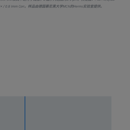
at 25× / 0.8 Imm Corr。样品由德国慕尼黑大学MCN的Herms实验室提供。