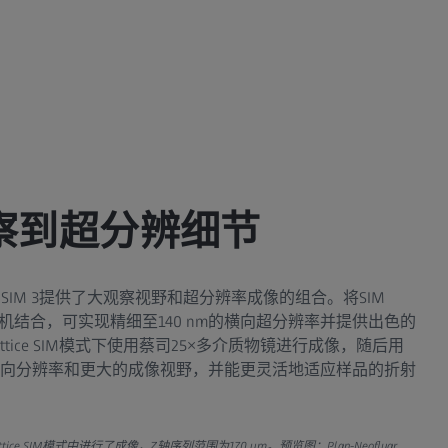
察到超分辨细节
e SIM 3提供了大观察视野和超分辨率成像的组合。将SIM
重构有机结合，可实现精细至140 nm的横向超分辨率并提供出色的
tice SIM模式下使用蔡司25×多介质物镜进行成像，随后用
的横向分辨率和更大的成像视野，并能更灵活地适应样品的折射
tice SIM模式中进行了成像，Z轴序列范围为170 µm。预览图：Plan-Neofluar