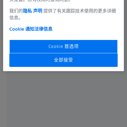
我们的
隐私 声明
提供了有关跟踪技术使用的更多详细
信息。
Cookie 通知
法律信息
Cookie 首选项
全部接受
Tanya Whitfield，英国谢菲尔德大学
蔡司CELLDISCOVERER 7
追踪原基迁移和神经丘沉积，解码侧线
发育过程