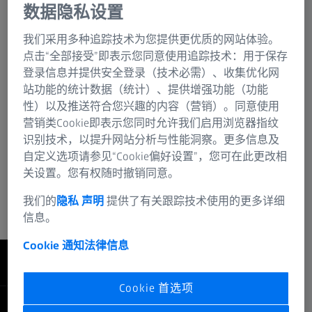
数据隐私设置
实时动态
我们采用多种追踪技术为您提供更优质的网站体验。
量化不同时间尺度的神经活动，加深对复杂过程的理解。
点击“全部接受”即表示您同意使用追踪技术：用于保存
登录信息并提供安全登录（技术必需）、收集优化网
站功能的统计数据（统计）、提供增强功能（功能
性）以及推送符合您兴趣的内容（营销）。同意使用
营销类Cookie即表示您同时允许我们启用浏览器指纹
综合神经映射
识别技术，以提升网站分析与性能洞察。更多信息及
自定义选项请参见“Cookie偏好设置”，您可在此更改相
执行全面的组织学研究，绘制大脑图谱，以了解功能和失
关设置。您有权随时撤销同意。
调的解剖结构。
我们的
隐私 声明
提供了有关跟踪技术使用的更多详细
信息。
Cookie 通知
法律信息
Cookie 首选项
您是否利用了最新的创新