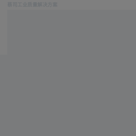
蔡司工业质量解决方案
在新标签页中打开
行业
ATOS Q
软件
产品中心
服务
关于我们
登录/注册
登录/注册
登录/注册
联系我们
联系我们: +862120825655
相关蔡司网站
#HandsOnMetrology