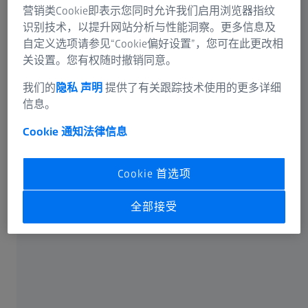
营销类Cookie即表示您同时允许我们启用浏览器指纹
识别技术，以提升网站分析与性能洞察。更多信息及
自定义选项请参见“Cookie偏好设置”，您可在此更改相
关设置。您有权随时撤销同意。
我们的
隐私 声明
提供了有关跟踪技术使用的更多详细
信息。
Cookie 通知
法律信息
Cookie 首选项
全部接受
解决方案
蔡司的自动化解决方案ATOS ScanBox可以快速、高效地检
测钣金件。其非接触式测量系统可用于钣金成形工艺，以
确保从工具试制和首件产品检测，到批量生产和组件静态
分析期间的生产控制都能获得一致的质量保证。ScanBox