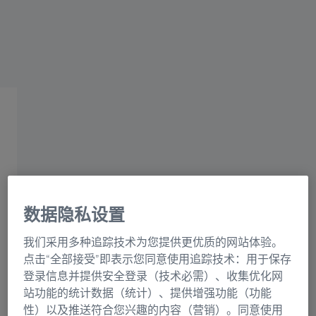
蔡司集团
ATOS Q
钣金件的质量保证
数据隐私设置
挑战
我们采用多种追踪技术为您提供更优质的网站体验。
随着对功能性和安全性要求的不断提高，对高质量钣金
点击“全部接受”即表示您同意使用追踪技术：用于保存
件的需求也在持续增长。此外，能够在更短的时间内开
登录信息并提供安全登录（技术必需）、收集优化网
发和推出产品也是一大竞争优势。因此，非常需要一种
站功能的统计数据（统计）、提供增强功能（功能
快速高效的测量系统来检查产品的形状和质量。
性）以及推送符合您兴趣的内容（营销）。同意使用