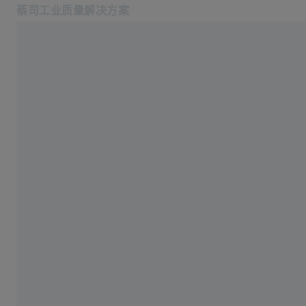
蔡司工业质量解决方案
在新标签页中打开
返回概览
行业
行业
软件
产品中心
成功故事
提高质量 - 缩短测量时间
服务
关于我们
登录/注册
2022 十月 10
登录/注册
登录/注册
联系我们
联系我们: +862120825655
相关蔡司网站
#HandsOnMetrology