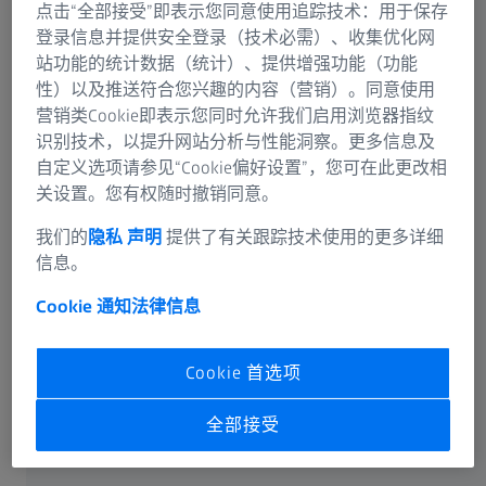
点击“全部接受”即表示您同意使用追踪技术：用于保存
的青睐。
登录信息并提供安全登录（技术必需）、收集优化网
在过去的40年里，制造业发生了翻天覆地的变化。Jamco
站功能的统计数据（统计）、提供增强功能（功能
Aerospace公司认识到了这些变化，并意识到将先进的质
性）以及推送符合您兴趣的内容（营销）。同意使用
量检测设备纳入其制造过程以保持竞争力是多么关键。他
营销类Cookie即表示您同时允许我们启用浏览器指纹
们使用两台蔡司工业测量的扫描式三坐标测量机
识别技术，以提升网站分析与性能洞察。更多信息及
（CMM）来确保工艺的每一步都准确无误。
自定义选项请参见“Cookie偏好设置”，您可在此更改相
关设置。您有权随时撤销同意。
我们的
隐私 声明
提供了有关跟踪技术使用的更多详细
Jamco Aerospace提高质量并缩短测量时间
信息。
Cookie 通知
法律信息
Cookie 首选项
全部接受