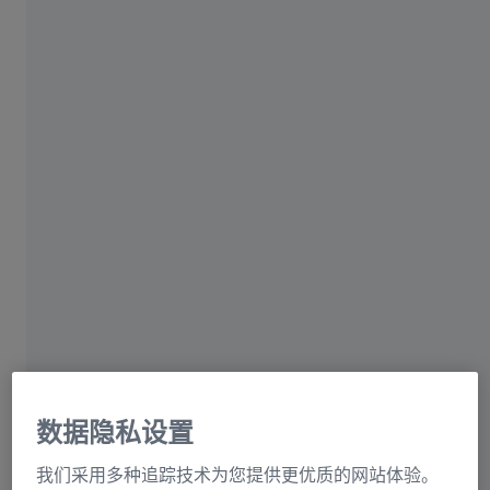
蔡司集团
数据隐私设置
Jamco Aerospace通过使用蔡司解决方案提
高了公司的质量和效率，从而赢得更多客户
我们采用多种追踪技术为您提供更优质的网站体验。