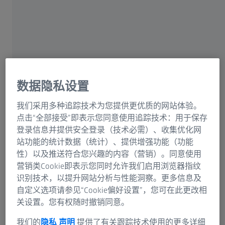
眼镜，他们感受的视觉质量几乎是相同的。适合的眼镜可
有效纠正视觉上的差异。然而随着时间的流逝，这会变得
越来越困难，因为人与人之间的视觉差异可能会随着年龄
而增加。到了80岁，一个简单的事实就是：我们再也不
会像我们20岁时目光敏锐了—视力、颜色和空间感知甚至
我们的夜视能力都与年龄增长而变得糟糕。
在40到50岁
之间
，眼睛的晶状体和睫状肌开始失去弹性，我们眼睛在
数据隐私设置
不同距离的聚焦越来越困难了。当您手持一本书，阅读书
我们采用多种追踪技术为您提供更优质的网站体验。
本的过程中眼睛离书的位置越来越远：这就是上述情况的
点击“全部接受”即表示您同意使用追踪技术：用于保存
典型症状。随着我们继续变老，这也会继续恶化。
登录信息并提供安全登录（技术必需）、收集优化网
站功能的统计数据（统计）、提供增强功能（功能
这种视觉差异还会由病变或其他疾病引发，而无法用眼镜
性）以及推送符合您兴趣的内容（营销）。同意使用
来矫正 —
白内障、青光眼或老年性黄斑变性
都属于这种
营销类Cookie即表示您同时允许我们启用浏览器指纹
例子。 所以，不同级别的视觉表现差异通常具有病变的
识别技术，以提升网站分析与性能洞察。更多信息及
背景。夜视能力则取决于我们的视网膜上视杆细胞功能的
自定义选项请参见“Cookie偏好设置”，您可在此更改相
优越性。周围变暗时，残留光线通过角膜和晶状体之后到
关设置。您有权随时撤销同意。
达视网膜。光线在那里被加工成信号传送给大脑。由两种
类型的受体来完成：视杆细胞和视锥细胞。视锥细胞负责
我们的
隐私 声明
提供了有关跟踪技术使用的更多详细