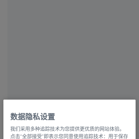
蔡司集团
蔡司所提供的我的视觉档案会显示您每天眼睛所面临的挑
战，以及何种镜片解决方案可以帮助您克服困难。
根据您所提供的个人生活方式的信息，会生成一份视觉档
数据隐私设置
案，验光师将在您下次光顾时提供最佳建议。结合您的视
力检查结果，将会收到一份为您个人生活习惯和视觉习惯
我们采用多种追踪技术为您提供更优质的网站体验。
量身打造的精准镜片解决方案。
点击“全部接受”即表示您同意使用追踪技术：用于保存