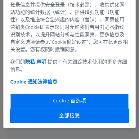
登录信息并提供安全登录（技术必需）、收集优化网
现在查看您的个人视觉档案！
站功能的统计数据（统计）、提供增强功能（功能
性）以及推送符合您兴趣的内容（营销）。同意使用
营销类Cookie即表示您同时允许我们启用浏览器指纹
我们的眼睛并不是为数码世界而生的
识别技术，以提升网站分析与性能洞察。更多信息及
自定义选项请参见“Cookie偏好设置”，您可在此更改相
之所以您的个人生活习惯和视觉习惯的信息对蔡司验光师
关设置。您有权随时撤销同意。
很重要，原因多种多样。
我们的
隐私 声明
提供了有关跟踪技术使用的更多详细
信息。
近些年，新科技和数字设备的出现极大地改变了我们的个
人和工作生活。我们每天平均花费五个小时看手机、平板
Cookie 通知
法律信息
电脑或电视屏幕。我们每天竟然要查看手机80次。而且
这一趋势正在加速。
Cookie 首选项
现在对我们视力的要求也越来越高。当然，恶劣的天气和
全部接受
光线仍然是一个挑战，但刺眼的光和车载导航系统使用的
增加需要我们的眼睛在远近之间不断切换，并反复盯着小
的信息显示屏。这就要求我们最大限度地使用眼睛，导致
30 岁之后出现视觉疲劳。