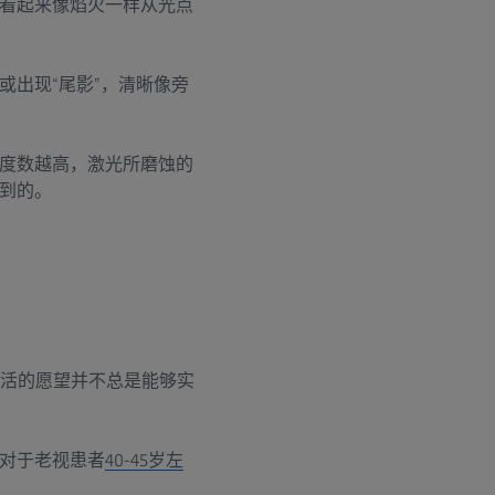
看起来像焰火一样从光点
出现“尾影”，清晰像旁
度数越高，激光所磨蚀的
到的。
生活的愿望并不总是能够实
对于老视患者
40-45岁左