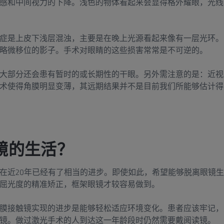
感和中间视力的下降。浅色的物体看起来会显得格外耀眼，光线
症是上皮下浅层混浊，主要是在晚上光源看起来像有一层光环。或
略微移位的影子。手术对眼睛的这些损害常常是不可逆的。
大部分还会患有暂时的或长期性的干眼。另外需注意的是：近视
术使得角膜明显变薄，其远期结果并不是目前我们所能够估计得
镜的生活？
在近20年已经有了相当的进步。即使如此，希望能够脱离眼镜
屈光度的精准矫正，框架眼镜才较容易做到。
膜接触镜实现的进步是能够轻松适应环境变化。患者应该牢记，
镜。做过激光手术的人到达这一年龄段时仍然需要戴阅读镜。