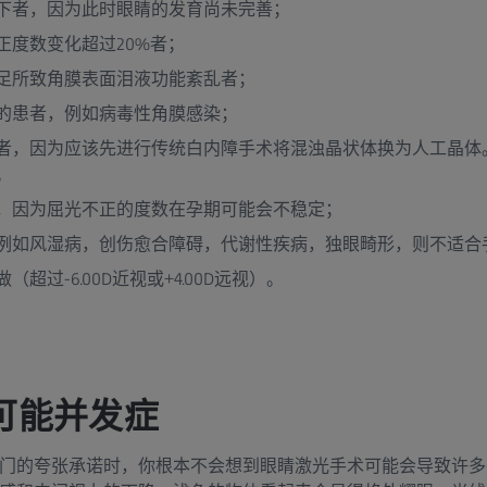
以下者，因为此时眼睛的发育尚未完善；
正度数变化超过20%者；
足所致角膜表面泪液功能紊乱者；
的患者，例如病毒性角膜感染；
者，因为应该先进行传统白内障手术将混浊晶状体换为人工晶体
。
，因为屈光不正的度数在孕期可能会不稳定；
例如风湿病，创伤愈合障碍，代谢性疾病，独眼畸形，则不适合
超过-6.00D近视或+4.00D远视）。
可能并发症
门的夸张承诺时，你根本不会想到眼睛激光手术可能会导致许多