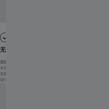
无振动设计确保可靠的长时间成像
借助Axio Imager出色的稳定性可实现随时间变化的测量和高放
大倍率观察。物镜转盘、z轴升降台和载物台设计成一个紧凑式
无振动单元，独立于主机架的其余部分。这种“stable cell”的结构
设计能够创造理想的测量条件，获得高质量的观测结果。