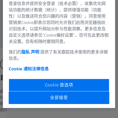
登录信息并提供安全登录（技术必需）、收集优化网
站功能的统计数据（统计）、提供增强功能（功能
性）以及推送符合您兴趣的内容（营销）。同意使用
营销类Cookie即表示您同时允许我们启用浏览器指纹
识别技术，以提升网站分析与性能洞察。更多信息及
自定义选项请参见“Cookie偏好设置”，您可在此更改相
关设置。您有权随时撤销同意。
薄层太阳能电池表面，用λ波片透射光偏振，EC Epiplan-APOCHROMAT 50x/0.95
我们的
隐私 声明
提供了有关跟踪技术使用的更多详细
信息。
Cookie 通知
法律信息
自动组件识别技术值得信赖
Cookie 首选项
由于采用了自动组件识别ACR（Automatic Component
Recognition）技术，您可以全程信任显微镜设置。所有电动主
全部接受
机架皆可自动识别物镜。此外，ACR技术还能在全电动Z系列主
机中识别反射光模块。Axio Imager可自动登记组件的更换。