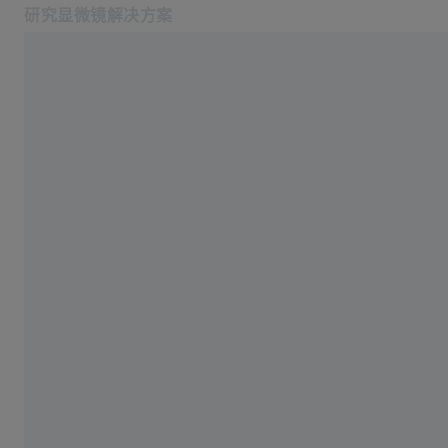
研究显微镜解决方案
在新标签页中打开
应用
宽场显微镜
产品
蔡司空中教室
服务与技术支持
关于我们
服务热线: 4006-800-720
相关蔡司网站
医疗技术
工业质量解决方案
蔡司集团