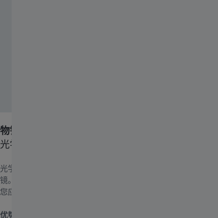
物镜
光学性能是您突破研究壁垒的关键
光学性能对许多显微镜部件至关重要。为您的系统选择出色的物
镜。蔡司在生产光学元件方面拥有丰富经验，能帮助您找到适合
您应用的物镜。
优势：