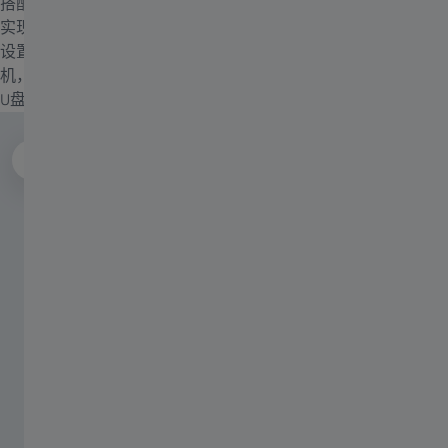
搭配符合人体工程学的拍照镜筒，可根据个人偏好自定义配置，
实现舒适观察。自定义显微镜，可快速调用常用功能或用户特定
设置。蔡司Axio Imager 2亦可脱机运行。使用智能Axiocam相
机，即可在外接显示器或电视上查看图像，或将图像直接保存至
U盘。