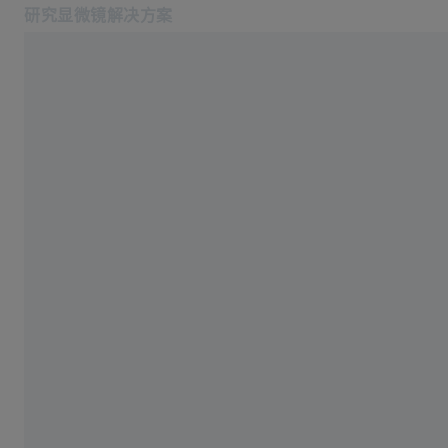
研究显微镜解决方案
在新标签页中打开
应用
宽场显微镜
产品
蔡司空中教室
服务与技术支持
关于我们
服务热线: 4006-800-720
相关蔡司网站
医疗技术
工业质量解决方案
蔡司集团