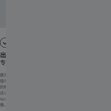
出色的模块化设计
专为高效成像打造的定制化配置
蔡司Axio Imager 2自由度高，可灵活适配您的应用需求。该显微
镜与蔡司Axiocam相机系列中的高速、高灵敏度相机及其他厂商
的相机兼容。选用蔡司Viluma系列明亮高效的多LED光源，与多
达10个滤光片组搭配使用，可实现出色的光谱灵活性。可使用
Apotome 3或激光共聚焦显微镜来扩展现有配置，如需高温成
像，可加装XL培养箱。