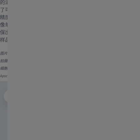
的清晰度和分辨率至关重要。选择蔡司Axio Imager 2，您即拥有
了可为科研工作提供强大支持的出色光学系统。Z轴驱动器步进
精度达10 nm，确保样品能准确聚焦并保持其位置。这款稳定成
像单元专为滤块、相机和物镜之间的无振动紧密结合而设计，确
保出色的图像质量和可重复性。25 mm的视场让您能够更快地对
样品的更广阔区域进行成像。
图片说明：高性能光学元件具备25 mm视场，助您在单张图像中获取更多信息。每次
拍摄可检测到更多细胞，也可更快扫描大面积区域，从而实现更高的工作效率。U2OS
细胞经鬼笔环肽（绿色，肌动蛋白）和Hoechst（蓝色，DNA）染色，使用Plan-
Apochromat 20×/0.8物镜进行图像采集。