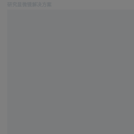
研究显微镜解决方案
在新标签页中打开
应用
应用
产品
蔡司空中教室
服务与技术支持
关于我们
服务热线: 4006-800-720
相关蔡司网站
医疗技术
工业质量解决方案
蔡司集团