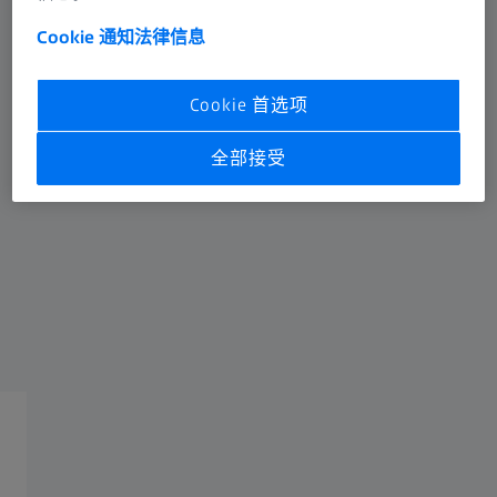
Cookie 通知
法律信息
含胞质eGFP的HeLa细胞培养。增殖成像超过16小时。
Cookie 首选项
快速灵敏的宽场成像
全部接受
进行活细胞成像的灵敏、快速解决方案之一是使用宽场显
微镜，例如蔡司Axio Observer倒置显微镜。使用高速相机
对整个视野进行快速成像，可以通过去卷积增强三维数
据，以高分辨率快速研究多个荧光基团的动态。该系统经
济实惠、操作简便且易于使用。