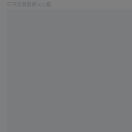
研究显微镜解决方案
在新标签页中打开
应用
Natural Resources
产品
蔡司空中教室
服务与技术支持
关于我们
服务热线: 4006-800-720
相关蔡司网站
医疗技术
工业质量解决方案
蔡司集团