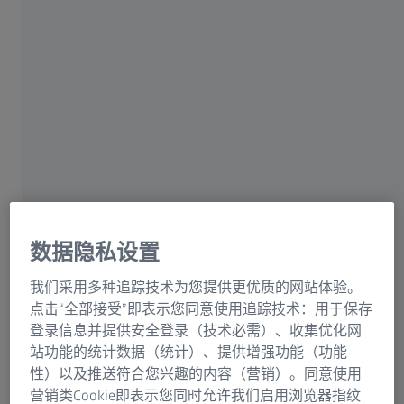
用于自然资源的显微镜解决方案
地质冶金学
揭开地质材料矿物学和岩石
结构复杂性的面纱
借助蔡司显微镜，您可以深入研究矿物、矿石
数据隐私设置
和岩层，为高效的资源开采和加工解锁重要思
路。蔡司显微镜支持对材料进行二维和三维表
我们采用多种追踪技术为您提供更优质的网站体验。
点击“全部接受”即表示您同意使用追踪技术：用于保存
征，助您全面了解地质材料。通过这一强大工
登录信息并提供安全登录（技术必需）、收集优化网
具，您能够做出明智的决策，优化经济收益，
站功能的统计数据（统计）、提供增强功能（功能
并大幅降低对环境的影响。
性）以及推送符合您兴趣的内容（营销）。同意使用
营销类Cookie即表示您同时允许我们启用浏览器指纹