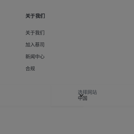
关于我们
关于我们
加入蔡司
新闻中心
合规
选择网站
中国
Digital Solutions & Software Development
E
选择地点
私声明
沪ICP备15023068号-1
互联网药品信息服务资格证书编号:（沪