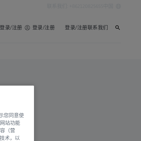
联系我们: +862120825655
中国
登录/注册
登录/注册
登录/注册
联系我们
示您同意使
网站功能
容（营
别技术，以