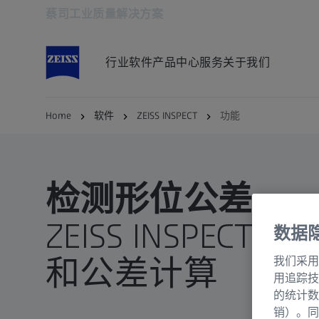
蔡司工业质量解决方案
在新标签页中打开
行业
软件
产品中心
服务
关于我们
Home
软件
ZEISS INSPECT
功能
检测形位公差
ZEISS INSPEC
数据
和公差计算
我们采用
用追踪技
的统计数
销）。同