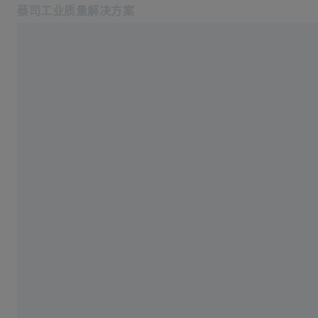
蔡司工业质量解决方案
在新标签页中打开
行业
培训
软件
产品中心
服务
关于我们
登录/注册
登录/注册
登录/注册
联系我们
联系我们: +862120825655
相关蔡司网站
#HandsOnMetrology