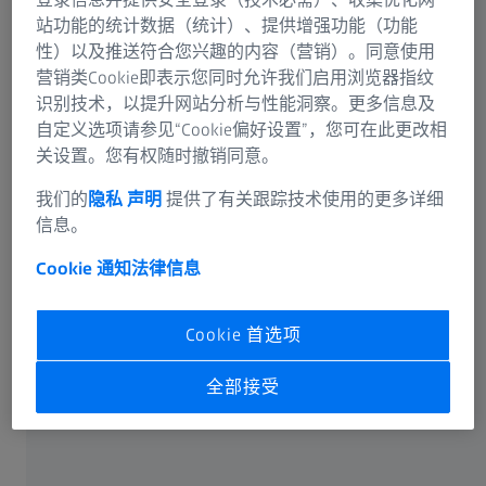
站功能的统计数据（统计）、提供增强功能（功能
性）以及推送符合您兴趣的内容（营销）。同意使用
营销类Cookie即表示您同时允许我们启用浏览器指纹
识别技术，以提升网站分析与性能洞察。更多信息及
自定义选项请参见“Cookie偏好设置”，您可在此更改相
关设置。您有权随时撤销同意。
我们的
隐私 声明
提供了有关跟踪技术使用的更多详细
信息。
Cookie 通知
法律信息
Cookie 首选项
全部接受