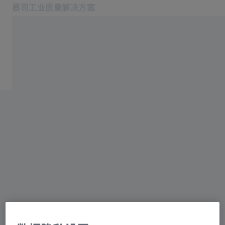
蔡司工业质量解决方案
在新标签页中打开
行业
服务
软件
产品中心
服务
关于我们
登录/注册
登录/注册
登录/注册
联系我们
联系我们: +862120825655
相关蔡司网站
#HandsOnMetrology