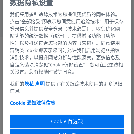
数据隐私设置
蔡司集团
我们采用多种追踪技术为您提供更优质的网站体验。
点击“全部接受”即表示您同意使用追踪技术：用于保存
登录信息并提供安全登录（技术必需）、收集优化网
站功能的统计数据（统计）、提供增强功能（功能
性）以及推送符合您兴趣的内容（营销）。同意使用
X射线附件
营销类Cookie即表示您同时允许我们启用浏览器指纹
充分提升机器系统的性能
识别技术，以提升网站分析与性能洞察。更多信息及
自定义选项请参见“Cookie偏好设置”，您可在此更改相
关设置。您有权随时撤销同意。
我们的
隐私 声明
提供了有关跟踪技术使用的更多详细
信息。
Cookie 通知
法律信息
使用高品质蔡司附件提高机器性能
蔡司X射线附件旨在提高X射线机的效果和效率。
Cookie 首选项
这些附件包括OmniFix CT、托盘系统等，旨在优
化图像质量并减少辐射暴露。总之，这些附件对