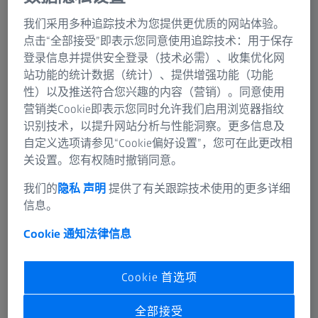
我们采用多种追踪技术为您提供更优质的网站体验。
Metabowerke GmbH生产专业的电动工具和配件。作为优
点击“全部接受”即表示您同意使用追踪技术：用于保存
质供应商，必须要为客户提供高质量。该公司的悠久历史
登录信息并提供安全登录（技术必需）、收集优化网
可溯源至二十世纪最初的数十年，其总部位于德国尼尔廷
站功能的统计数据（统计）、提供增强功能（功能
根。通过购买蔡司PiWeb质量数据管理软件，麦太保在
性）以及推送符合您兴趣的内容（营销）。同意使用
2016年底优化了其测量和制造过程。
营销类Cookie即表示您同时允许我们启用浏览器指纹
识别技术，以提升网站分析与性能洞察。更多信息及
自定义选项请参见“Cookie偏好设置”，您可在此更改相
关设置。您有权随时撤销同意。
我们的
隐私 声明
提供了有关跟踪技术使用的更多详细
信息。
Cookie 通知
法律信息
Cookie 首选项
全部接受