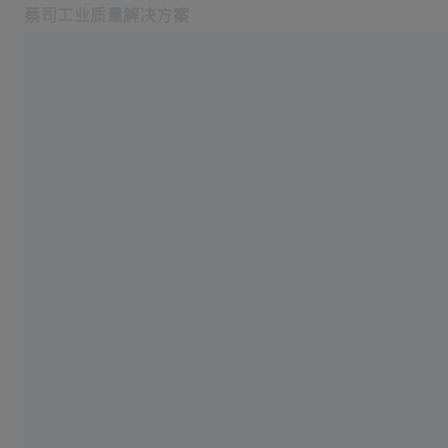
蔡司工业质量解决方案
在新标签页中打开
返回概览
行业
行业
软件
产品中心
成功故事
麦太保利用蔡司PiWeb减少
服务
关于我们
误差来源
登录/注册
登录/注册
2020 六月 16
登录/注册
联系我们
联系我们: +862120825655
相关蔡司网站
#HandsOnMetrology