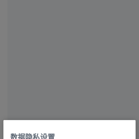
蔡司集团
数据隐私设置
软件提高工艺可靠性