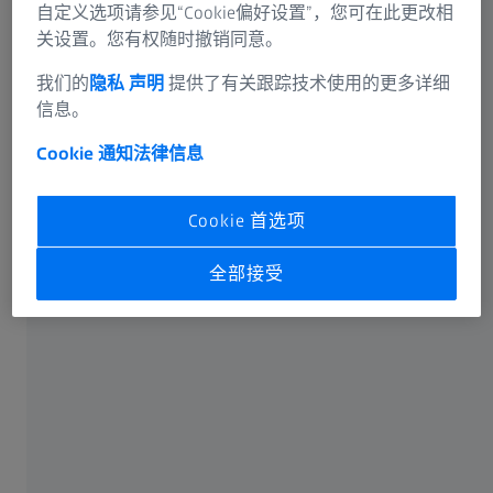
自定义选项请参见“Cookie偏好设置”，您可在此更改相
中岛试验是确定成形极限曲线最常用的方法。在中岛试验
关设置。您有权随时撤销同意。
系列中，多个不同宽度的钣金样品在液压机或钣金成形机
中成形，直至发生断裂。试验机或压力机配备直径为100
我们的
隐私 声明
提供了有关跟踪技术使用的更多详细
mm的半球形冲头，如ISO 12004所述。
信息。
样品宽度的变化对于模拟材料从单轴到双轴的变形状态非
Cookie 通知
法律信息
常重要。典型的中岛测试系列包括五到七种不同的几何形
状和每种几何形状的三次或多次重复。
Cookie 首选项
如ISO 12004所述，表面应变值的高分辨率采样对于在样
全部接受
品断裂前直接确定局部应变非常重要。只有光学测量系统
（如ARAMIS系统）才适合评估中岛试验并生成精确的成
形极限曲线。