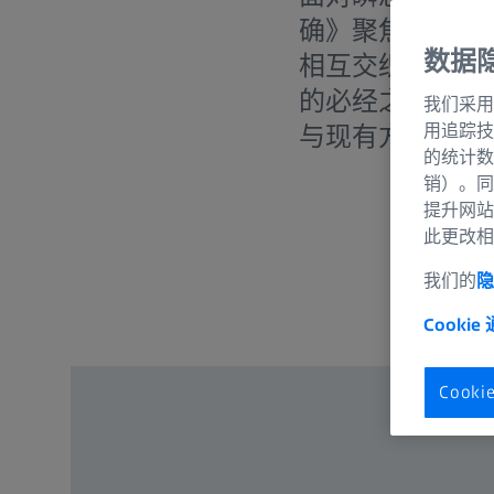
确》聚焦于塑造
数据
相互交织的宏观
的必经之路。基
我们采用
用追踪技
与现有方案结合
的统计数
销）。同
提升网站
此更改相
我们的
隐
Cookie
Cook