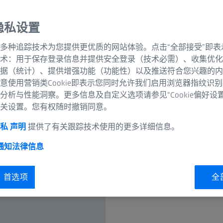
未来的三大核心转型力量：去碳化、数字
隐私设置
趋势不只是潮流用语，它们是通向可持续
于此新要求，制造企业需变得更高效、更
多种追踪技术为您提供更优质的网站体验。点击“全部接受”即表
术：用于保存登录信息并提供安全登录（技术必需）、收集优化
，方能致胜。
据（统计）、提供增强功能（功能性）以及推送符合您兴趣的内
意使用营销类Cookie即表示您同时允许我们启用浏览器指纹识
分析与性能洞察。更多信息及自定义选项请参见“Cookie偏好设
关设置。您有权随时撤销同意。
私 声明
提供了有关跟踪技术使用的更多详细信息。
 通知
法律信息
ie 首选项
全