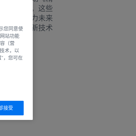
化和全球化。这些
且具创新能力未来
快速，并将新技术
示您同意使
网站功能
容（营
别技术，以
置”，您可在
部接受