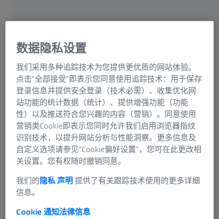
为 30—40 岁人士提供远近皆清晰的视觉体验
数据隐私设置
我们采用多种追踪技术为您提供更优质的网站体验。
镜片底部的轻微度数增强有助于放松近距离
点击“全部接受”即表示您同意使用追踪技术：用于保存
登录信息并提供安全登录（技术必需）、收集优化网
视物时的眼睛
站功能的统计数据（统计）、提供增强功能（功能
性）以及推送符合您兴趣的内容（营销）。同意使用
营销类Cookie即表示您同时允许我们启用浏览器指纹
识别技术，以提升网站分析与性能洞察。更多信息及
自定义选项请参见“Cookie偏好设置”，您可在此更改相
所有透明镜片均提供高达 400 nm的全防紫
关设置。您有权随时撤销同意。
外线
我们的
隐私 声明
提供了有关跟踪技术使用的更多详细
信息。
Cookie 通知
法律信息
让双眼重焕活力