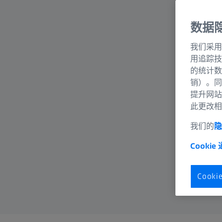
数据
我们采用
用追踪技
的统计数
销）。同
提升网站
此更改相
我们的
隐
Cookie
Cook