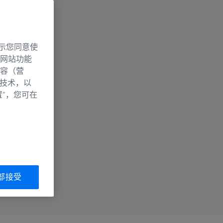
升级
寿命
示您同意使
能
网站功能
容（营
别技术，以
置”，您可在
部接受