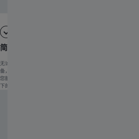
简单易用、轻松成像、应用程序
无论是配备鼠标和键盘或触摸屏的Windows计算机、Android设
备，还是iPad或iPhone，Labscope均可在这些设备上顺畅运行。
您能够在教室内的所有显微镜之间轻松切换，并查看各个显微镜
下的实时缩略图。