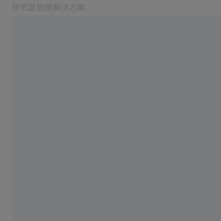
研究显微镜解决方案
在新标签页中打开
应用
软件
产品
蔡司空中教室
服务与技术支持
关于我们
服务热线: 4006-800-720
相关蔡司网站
医疗技术
工业质量解决方案
蔡司集团