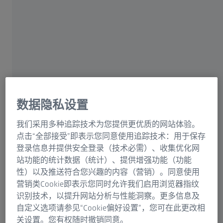
动，让枯燥乏味的“讲授与听课”模式变成趣味
十足的“互动与激励”。
观察学生们的实时操作情况。
体验实时成像，并从互联的显微镜中查
看实时缩略图。
数据隐私设置
投影图像，方便与全体学生讨论并协
作。
我们采用多种追踪技术为您提供更优质的网站体验。
点击“全部接受”即表示您同意使用追踪技术：用于保存
登录信息并提供安全登录（技术必需）、收集优化网
站功能的统计数据（统计）、提供增强功能（功能
内容
性）以及推送符合您兴趣的内容（营销）。同意使用
营销类Cookie即表示您同时允许我们启用浏览器指纹
识别技术，以提升网站分析与性能洞察。更多信息及
自定义选项请参见“Cookie偏好设置”，您可在此更改相
关设置。您有权随时撤销同意。