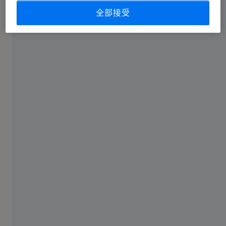
全部接受
并行训练数量
1
2*3
3
专家优先支持
–
✓
✓
获取新功能和改
✓
✓
✓
进
获取训练材料
✓
✓
✓
试用
–
30天免费
30天免费
价格
联系我们了解定
联系我们了解定
一年免费*
价**
价**