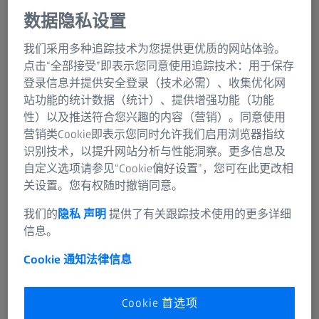
帐户数量
1
2
1
数据隐私设置
深度学习工具集
我们采用多种追踪技术为您提供更优质的网站体验。
的完全访问权限
✓
✓
✓
点击“全部接受”即表示您同意使用追踪技术：用于保存
（语义和实例分
登录信息并提供安全登录（技术必需）、收集优化网
割）
站功能的统计数据（统计）、提供增强功能（功能
性）以及推送符合您兴趣的内容（营销）。同意使用
预置应用程序的
–
–
✓
营销类Cookie即表示您同时允许我们启用浏览器指纹
访问权限
识别技术，以提升网站分析与性能洞察。更多信息及
自定义选项请参见“Cookie偏好设置”，您可在此更改相
在本地使用经过
关设置。您有权随时撤销同意。
训练的深度学习
✓
✓
✓
我们的
隐私 声明
提供了有关跟踪技术使用的更多详细
模型
信息。
存储限制
100 GB
2*1 TB
1 TB
Cookie 通知
法律信息
每月计算时间
Cookie 首选项
500分钟
2*7020分钟
7020分钟
（GPU）