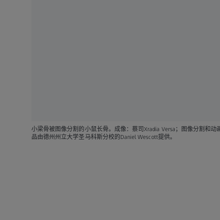
小梁骨被图像分割的小鼠长骨。成像：蔡司Xradia Versa；图像分割和动画：OR
品由德州州立大学圣马科斯分校的Daniel Wescott提供。