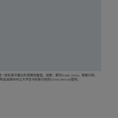
标准可量化的骨骼测量值。成像：蔡司Xradia Versa；图像分割、
 样品由德州州立大学圣马科斯分校的Daniel Wescott提供。