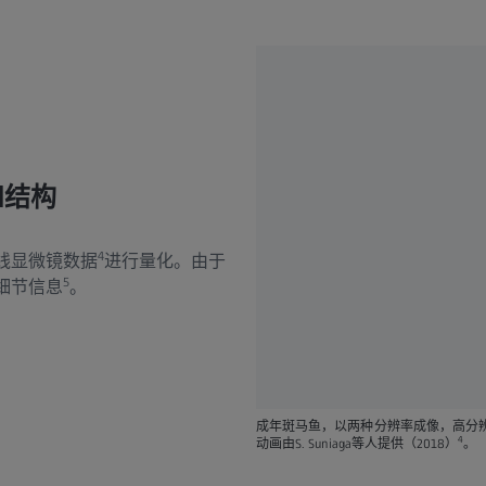
和结构
4
线显微镜数据
进行量化。由于
5
细节信息
。
成年斑马鱼，以两种分辨率成像，高分辨率
4
动画由S. Suniaga等人提供（2018）
。