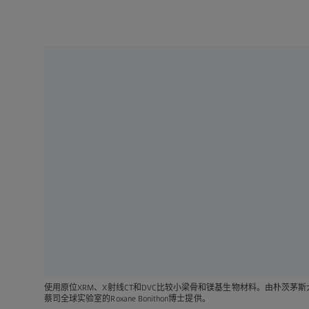
使用原位XRM、X射线CT和DVC比较小梁骨和镁基生物材料。由朴茨茅
蔡司全球实验室的Roxane Bonithon博士提供。