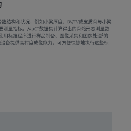
构
骼结构和状况，例如小梁厚度、BV/TV或皮质骨与小梁
要测量指标。从µCT数据集计算得出的骨骼形态测量数
1
使用标准程序进行样品制备、图像采集和图像处理
的
X射线设备提供高衬度成像能力，可方便快捷地执行这些标