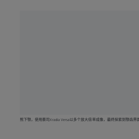
熊下颚，使用蔡司Xradia Versa以多个放大倍率成像，最终探索到颚齿界