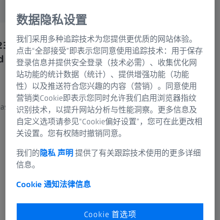
versions).
蔡司集团
数据隐私设置
我们采用多种追踪技术为您提供更优质的网站体验。
23
You already have a ZEISS INSPECT
You 
点击“全部接受”即表示您同意使用追踪技术：用于保存
d
2025 or ZEISS CORRELATE 2025
licen
登录信息并提供安全登录（技术必需）、收集优化网
license and want to update to the
want 
站功能的统计数据（统计）、提供增强功能（功能
2026 version?
2026
性）以及推送符合您兴趣的内容（营销）。同意使用
营销类Cookie即表示您同时允许我们启用浏览器指纹
asily
Please go to the ZEISS Portal and update
Please 
识别技术，以提升网站分析与性能洞察。更多信息及
there.
assista
自定义选项请参见“Cookie偏好设置”，您可在此更改相
关设置。您有权随时撤销同意。
Note:
Log in with your ZEISS ID. If you don’t
我们的
隐私 声明
提供了有关跟踪技术使用的更多详细
have a ZEISS ID yet, you can easily create one
信息。
directly in the ZEISS Portal.
Cookie 通知
法律信息
Cookie 首选项