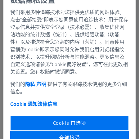
数据隐私设置
蔡司集团
我们采用多种追踪技术为您提供更优质的网站体验。
点击“全部接受”即表示您同意使用追踪技术：用于保存
光学测量和测试技术
登录信息并提供安全登录（技术必需）、收集优化网
Carl Zeiss Optotechnik GmbH
站功能的统计数据（统计）、提供增强功能（功能
性）以及推送符合您兴趣的内容（营销）。同意使用
我们的公司自1987年成立以来，一直致力于开发和销售
营销类Cookie即表示您同时允许我们启用浏览器指纹
高精度光学测量系统及相应的软件。许多知名的工业公司
识别技术，以提升网站分析与性能洞察。更多信息及
和研究机构都在使用我们的系统。因此，我们为各种应用
自定义选项请参见“Cookie偏好设置”，您可在此更改相
提供创新而有效的解决方案。
关设置。您有权随时撤销同意。
从一开始，Steinbichler Optotechnik GmbH就在其位于
我们的
隐私 声明
提供了有关跟踪技术使用的更多详细
Neubeuern的中心地带开发和生产所有产品系列。因此，
信息。
我们的客户多年来一直受益于“德国制造”的品质。
Cookie 通知
法律信息
2015年10月，蔡司和Steinbichler Optotechnik GmbH合并
后，我们现在以Carl Zeiss Optotechnik GmbH的名义运
Cookie 首选项
营。
全部接受