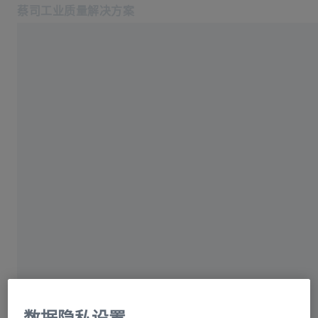
蔡司工业质量解决方案
在新标签页中打开
德国
行业
地点（生产）
软件
产品中心
Neubeuern
服务
关于我们
登录/注册
登录/注册
登录/注册
联系我们
联系我们: +862120825655
相关蔡司网站
#HandsOnMetrology