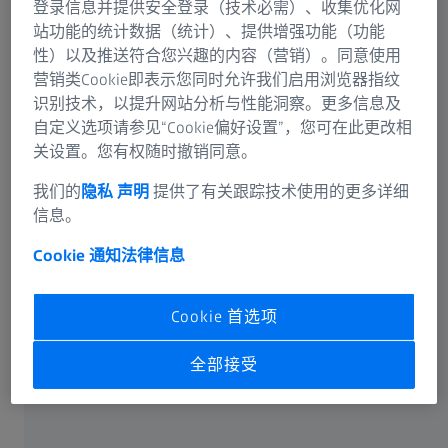
登录信息并提供安全登录（技术必需）、收集优化网
蔡司集团
站功能的统计数据（统计）、提供增强功能（功能
性）以及推送符合您兴趣的内容（营销）。同意使用
营销类Cookie即表示您同时允许我们启用浏览器指纹
识别技术，以提升网站分析与性能洞察。更多信息及
自定义选项请参见“Cookie偏好设置”，您可在此更改相
Carl Zeiss India Pvt Ltd.
关设置。您有权随时撤销同意。
我们的
隐私 声明
提供了有关跟踪技术使用的更多详细
2012年7月，蔡司工业测量业务集团在印度班加罗尔新建
信息。
了一个装配车间和演示中心。
Cookie 通知
法律信息
技术中心也位于现场，蔡司可为客户提供演示、培训、合
同编程、合同测量以及服务热线等服务。
Cookie 首选项
地址：
全部接受
Carl Zeiss India (Bangalore) Pvt Ltd.
Plot No. 3, Jigan Link Road,
Bommasandra Industrial Area
Bangalore 560 099