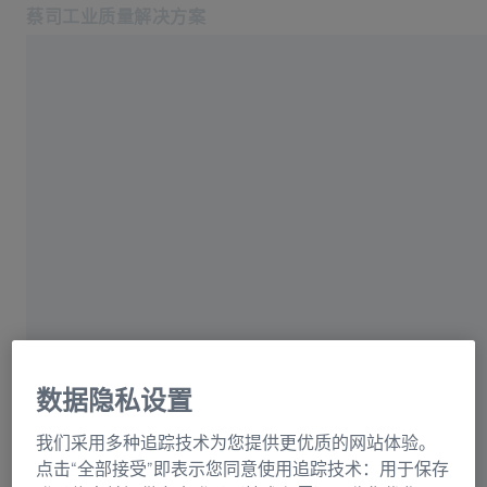
蔡司工业质量解决方案
在新标签页中打开
印度
行业
地点（生产）
软件
产品中心
班加罗尔
服务
关于我们
登录/注册
登录/注册
登录/注册
联系我们
联系我们: +862120825655
数据隐私设置
相关蔡司网站
我们采用多种追踪技术为您提供更优质的网站体验。
点击“全部接受”即表示您同意使用追踪技术：用于保存
#HandsOnMetrology