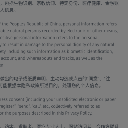
，包括生物识别、宗教信仰、特定身份、医疗健康、金融账
人信息。
 the People's Republic of China, personal information refers
tifiable natural persons recorded by electronic or other means,
sitive personal information refers to the personal
ely to result in damage to the personal dignity of any natural
ty, including such information as biometric identification,
cial account, and whereabouts and tracks, as well as the
en.
做出的电子或纸质声明、主动勾选或点击的“同意”、“注
我们可能根据本隐私政策所述目的，处理您的个人信息。
press consent (including your unsolicited electronic or paper
ister”, “send”, “call”, etc., collectively referred to as
 the purposes described in this Privacy Policy.
、访客、求职者、医疗专业人士、网站访问者、合作方联系