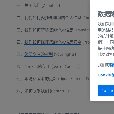
一、
关于我们
(About us)
数据
二、
我们如何委托处理您的个人信息
(Entrusted process
我们采用
三、
我们如何转移您的个人信息
(Transfer of your pers
用追踪技
的统计数
四、
我们如何保障您的个人信息安全
(Protection the se
销）。同
提升网站
五、
您所享有的权利
(Your rights)
此更改相
我们的
隐
六、
Cookies的使用
(Use of Cookies)
Cookie
七、
本隐私政策的更新
(Updates to the Privacy Policy)
Cook
八、
如何联系我们
(Contact us)