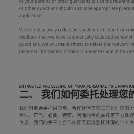
of your parents or other guardians to use the relevant a
or other guardians should also take appropriate precauti
application.
We do not actively collect personal information from min
feedback that we have automatically collected personal 
guardians, we will make efforts to delete the relevant i
personal information of minors under the age of fourteen
ENTRUSTED PROCESSING OF YOUR PERSONAL INFORMATIO
二、 我们如何委托处理您
我们可能会委托供应商、合作伙伴等第三方处理您的个
合法、正当、必要、特定、明确的目的委托第三方处理
信息。我们的第三方合作伙伴无权将委托处理的个人信