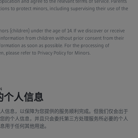
pplication and agree to the relevant terms of service. Parents
ons to protect minors, including supervising their use of the
ors (children) under the age of 14. If we discover or receive
information from children without prior consent from their
nformation as soon as possible. For the processing of
, please refer to Privacy Policy for Minors.
N
的个人信息
人信息，以保障为您提供的服务顺利完成。但我们仅会出于
您的个人信息，并且只会委托第三方处理服务所必要的个人
息用于任何其他用途。