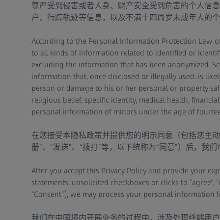
尊严受到侵害或者人身、财产安全受到危害的个人信息
户、行踪轨迹等信息，以及不满十四周岁未成年人的个
According to the Personal Information Protection Law of
to all kinds of information related to identified or iden
excluding the information that has been anonymized. Sen
information that, once disclosed or illegally used, is lik
person or damage to his or her personal or property safe
religious belief, specific identity, medical health, finan
personal information of minors under the age of fourte
在您接受本隐私政策并提供您的明示同意（包括您主动
册”、“发送”、“拨打”等，以下统称为“同意”）后，
After you accept this Privacy Policy and provide your ex
statements, unsolicited checkboxes or clicks to “agree”, “reg
“Consent”), we may process your personal information for
我们在中国境内开展业务的过程中，涉及处理终端用户