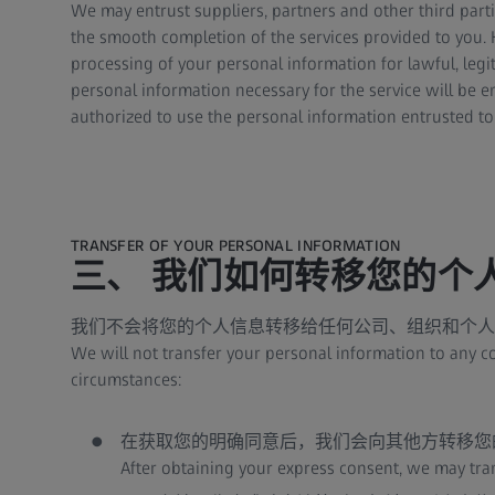
We may entrust suppliers, partners and other third part
the smooth completion of the services provided to you. H
processing of your personal information for lawful, legit
personal information necessary for the service will be en
authorized to use the personal information entrusted to
TRANSFER OF YOUR PERSONAL INFORMATION
三、 我们如何转移您的个
我们不会将您的个人信息转移给任何公司、组织和个人
We will not transfer your personal information to any co
circumstances:
在获取您的明确同意后，我们会向其他方转移您
After obtaining your express consent, we may tran