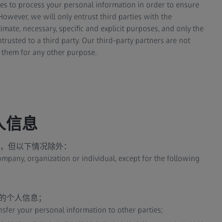
ies to process your personal information in order to ensure
owever, we will only entrust third parties with the
imate, necessary, specific and explicit purposes, and only the
trusted to a third party. Our third-party partners are not
 them for any other purpose.
人信息
，但以下情况除外：
mpany, organization or individual, except for the following
的个人信息；
sfer your personal information to other parties;