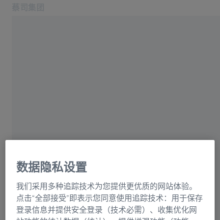
蔡司集团
在新标签页中打开
大中华区
蔡司大中华区
联系我们
公司信息
相关蔡司网站
请选择
ZEISS Group International
法律声明
卡尔蔡司（上海）管理有限公司
数据保护声明
数据隐私设置
上海市浦东新区外高桥保税区
我们采用多种追踪技术为您提供更优质的网站体验。
美约路60号，200131
点击“全部接受”即表示您同意使用追踪技术：用于保存
中国
登录信息并提供安全登录（技术必需）、收集优化网
电话：+86 21 20821188